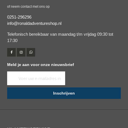
of neem contact met ons op
0251-296296
info@ronaldadventureshop.nl
Telefonisch bereikbaar van maandag t/m vrijdag 09:30 tot
17:30
Meld je aan voor onze nieuwsbrief
Abonneer
u
op
Inschrijven
onze
nieuwsbrief