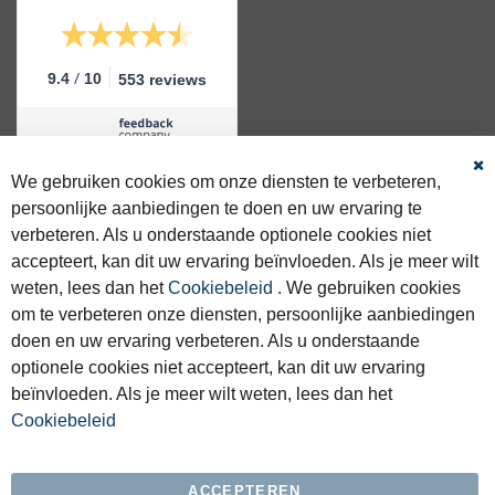
/
9.4
10
553 reviews
We gebruiken cookies om onze diensten te verbeteren,
Sl
persoonlijke aanbiedingen te doen en uw ervaring te
GRATIS VERZENDING
verbeteren. Als u onderstaande optionele cookies niet
Gratis verzending >€50 binnen NL & BE.
accepteert, kan dit uw ervaring beïnvloeden. Als je meer wilt
weten, lees dan het
Cookiebeleid
. We gebruiken cookies
SNELLE LEVERING
Voor 16:00 besteld, zelfde dag verstuurd.
om te verbeteren onze diensten, persoonlijke aanbiedingen
doen en uw ervaring verbeteren. Als u onderstaande
1000 M2 WINKEL
optionele cookies niet accepteert, kan dit uw ervaring
Kom langs voor deskundig advies.
beïnvloeden. Als je meer wilt weten, lees dan het
Cookiebeleid
WANDELSCHOENEN SPECIALIST
Altijd 250+ modellen op voorraad.
ACCEPTEREN