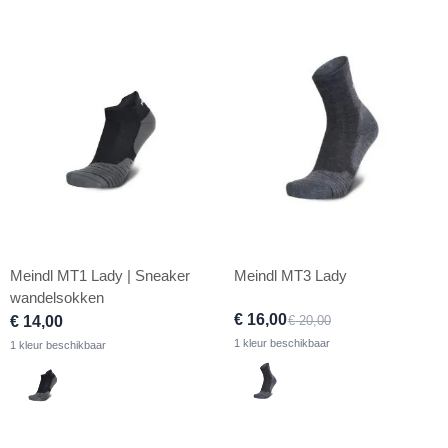
tabel
laag
sorteren
Meindl MT1 Lady | Sneaker
Meindl MT3 Lady
wandelsokken
€ 16,00
€ 14,00
€ 20,00
1 kleur beschikbaar
1 kleur beschikbaar