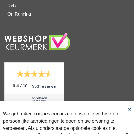
Rab
On Running
/
9.4
10
553 reviews
We gebruiken cookies om onze diensten te verbeteren,
Sl
persoonlijke aanbiedingen te doen en uw ervaring te
GRATIS VERZENDING
verbeteren. Als u onderstaande optionele cookies niet
Gratis verzending >€50 binnen NL & BE.