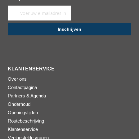
Abonneer
u
op
Inschrijven
onze
nieuwsbrief
KLANTENSERVICE
Over ons
Contactpagina
Partners & Agenda
Onderhoud
Openingstijden
Routebeschrijving
Klantenservice
Veelgestelde vragen