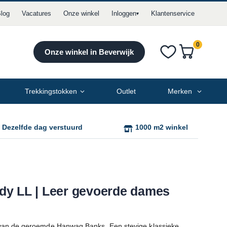
log
Vacatures
Onze winkel
Inloggen
Klantenservice
▾
0
producten
Onze winkel in Beverwijk
Verlanglijst
Cart
Trekkingstokken
Outlet
Merken
= Dezelfde dag verstuurd
1000 m2 winkel
y LL | Leer gevoerde dames
van de geroemde Hanwag Banks. Een stevige klassieke