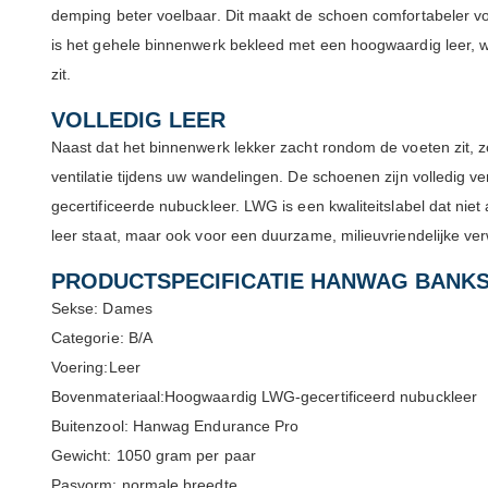
demping beter voelbaar. Dit maakt de schoen comfortabeler v
is het gehele binnenwerk bekleed met een hoogwaardig leer, 
zit.
VOLLEDIG LEER
Naast dat het binnenwerk lekker zacht rondom de voeten zit, 
ventilatie tijdens uw wandelingen. De schoenen zijn volledig ve
gecertificeerde nubuckleer. LWG is een kwaliteitslabel dat nie
leer staat, maar ook voor een duurzame, milieuvriendelijke ve
PRODUCTSPECIFICATIE HANWAG BANKS
Sekse: Dames
Categorie: B/A
Voering:Leer
Bovenmateriaal:Hoogwaardig LWG-gecertificeerd nubuckleer
Buitenzool: Hanwag Endurance Pro
Gewicht: 1050 gram per paar
Pasvorm: normale breedte