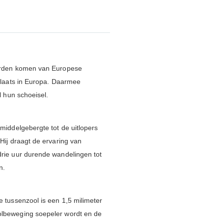
worden komen van Europese
plaats in Europa. Daarmee
l hun schoeisel.
middelgebergte tot de uitlopers
Hij draagt de ervaring van
drie uur durende wandelingen tot
n.
 tussenzool is een 1,5 milimeter
olbeweging soepeler wordt en de