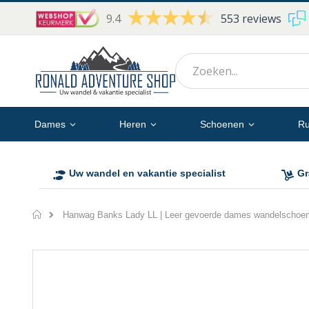
9.4
553 reviews
Ga
naar
de
inhoud
Dames
Heren
Schoenen
Ru
Uw wandel en vakantie specialist
Gr
Home
Hanwag Banks Lady LL | Leer gevoerde dames wandelschoe
Ga
naar
het
einde