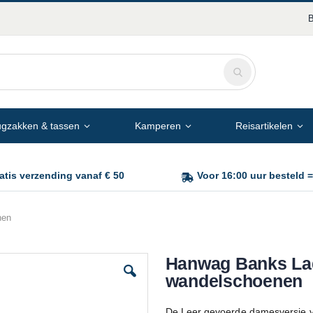
B
gzakken & tassen
Kamperen
Reisartikelen
atis verzending vanaf € 50
Voor 16:00 uur besteld 
nen
Hanwag Banks Lad
Ga
naar
wandelschoenen
het
begin
De Leer gevoerde damesversie 