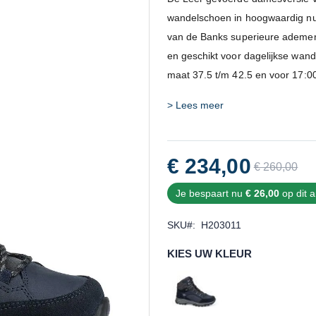
van
wandelschoen in hoogwaardig nub
de
van de Banks superieure ademen
afbeeldingen-
en geschikt voor dagelijkse wan
gallerij
maat 37.5 t/m 42.5 en voor 17:00
> Lees meer
€ 234,00
€ 260,00
Je bespaart nu
€ 26,00
op dit ar
SKU
H203011
KIES UW KLEUR