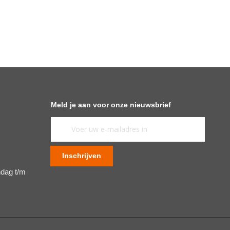
Meld je aan voor onze nieuwsbrief
Abonneer
u
op
Inschrijven
onze
ndag t/m
nieuwsbrief