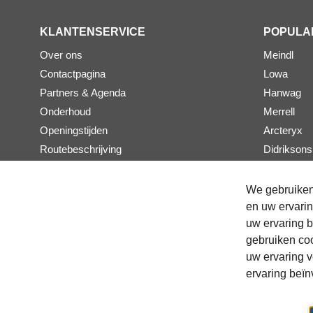
KLANTENSERVICE
POPULA
Over ons
Meindl
Contactpagina
Lowa
Partners & Agenda
Hanwag
Onderhoud
Merrell
Openingstijden
Arcteryx
Routebeschrijving
Didriksons
Klantenservice
Patagonia
Veelgestelde vragen
Ortlieb
We gebruiken
Voorwaarden
Osprey
en uw ervarin
uw ervaring b
Retourneren
Rab
gebruiken co
Afleverinformatie
On Runnin
uw ervaring v
Privacy Policy
ervaring beïn