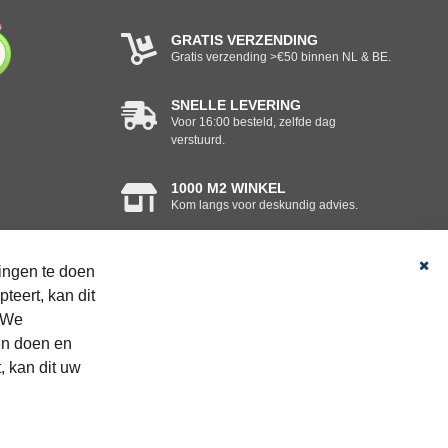
GRATIS VERZENDING
Gratis verzending >€50 binnen NL & BE.
SNELLE LEVERING
Voor 16:00 besteld, zelfde dag
verstuurd.
1000 M2 WINKEL
Kom langs voor deskundig advies.
WANDELSCHOENEN
SPECIALIST
ingen te doen
Altijd 250+ modellen op voorraad.
Slu
teert, kan dit
 We
en doen en
, kan dit uw