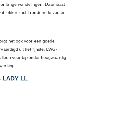
oor lange wandelingen. Daarnaast
wat lekker zacht rondom de voeten
zorgt het ook voor een goede
rvaardigd uit het fijnste, LWG-
t alleen voor bijzonder hoogwaardig
rwerking.
 LADY LL