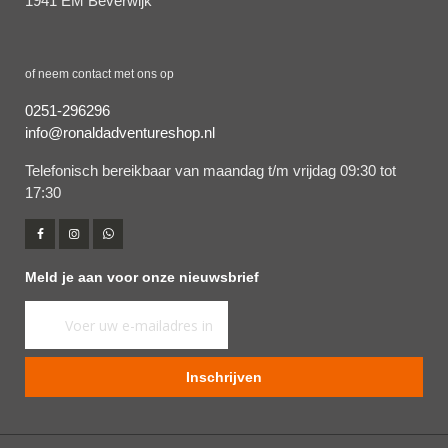
1941 EM Beverwijk
of neem contact met ons op
0251-296296
info@ronaldadventureshop.nl
Telefonisch bereikbaar van maandag t/m vrijdag 09:30 tot
17:30
Meld je aan voor onze nieuwsbrief
Abonneer
u
op
Inschrijven
onze
nieuwsbrief