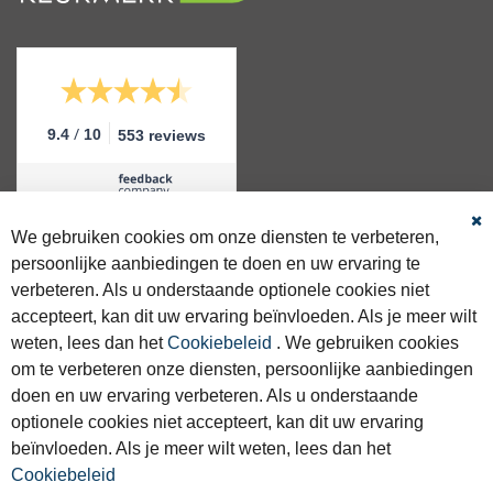
/
9.4
10
553 reviews
We gebruiken cookies om onze diensten te verbeteren,
Sl
persoonlijke aanbiedingen te doen en uw ervaring te
GRATIS VERZENDING
verbeteren. Als u onderstaande optionele cookies niet
Gratis verzending >€50 binnen NL & BE.
accepteert, kan dit uw ervaring beïnvloeden. Als je meer wilt
weten, lees dan het
Cookiebeleid
. We gebruiken cookies
SNELLE LEVERING
Voor 16:00 besteld, zelfde dag verstuurd.
om te verbeteren onze diensten, persoonlijke aanbiedingen
doen en uw ervaring verbeteren. Als u onderstaande
1000 M2 WINKEL
optionele cookies niet accepteert, kan dit uw ervaring
Kom langs voor deskundig advies.
beïnvloeden. Als je meer wilt weten, lees dan het
Cookiebeleid
WANDELSCHOENEN SPECIALIST