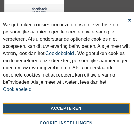
We gebruiken cookies om onze diensten te verbeteren,
Sl
persoonlijke aanbiedingen te doen en uw ervaring te
GRATIS VERZENDING
verbeteren. Als u onderstaande optionele cookies niet
Gratis verzending >€50 binnen NL & BE.
accepteert, kan dit uw ervaring beïnvloeden. Als je meer wilt
weten, lees dan het
Cookiebeleid
. We gebruiken cookies
SNELLE LEVERING
Voor 16:00 besteld, zelfde dag verstuurd.
om te verbeteren onze diensten, persoonlijke aanbiedingen
doen en uw ervaring verbeteren. Als u onderstaande
1000 M2 WINKEL
optionele cookies niet accepteert, kan dit uw ervaring
Kom langs voor deskundig advies.
beïnvloeden. Als je meer wilt weten, lees dan het
Cookiebeleid
WANDELSCHOENEN SPECIALIST
Altijd 250+ modellen op voorraad.
ACCEPTEREN
COOKIE INSTELLINGEN
© 2026 Ronald Adventure Shop | Powered by
iClicks