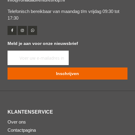
Telefonisch bereikbaar van maandag t/m vrijdag 09:30 tot
17:30
Meld je aan voor onze nieuwsbrief
Abonneer
u
op
Inschrijven
onze
nieuwsbrief
KLANTENSERVICE
Over ons
Contactpagina