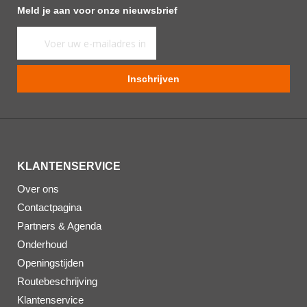
Meld je aan voor onze nieuwsbrief
Abonneer
u
op
Inschrijven
onze
nieuwsbrief
KLANTENSERVICE
Over ons
Contactpagina
Partners & Agenda
Onderhoud
Openingstijden
Routebeschrijving
Klantenservice