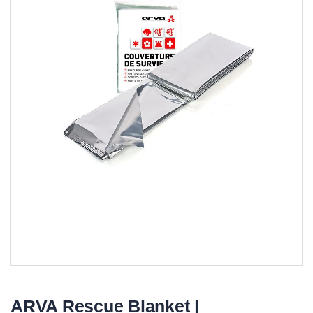
gallerij
ga
ARVA Rescue Blanket |